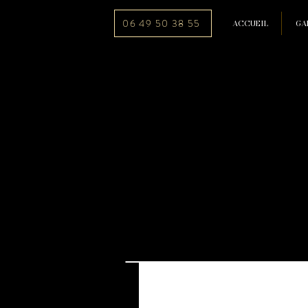
06 49 50 38 55
ACCUEIL
GA