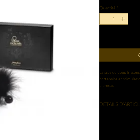
Quantité
*
Laissez de doux frissons
partenaire et stimulez 
plumeau.
DÉTAILS D'ARTIC
Plumeau Pom Pom marq
Poids total: 32g
EAN 843700800110