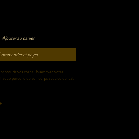
Ajouter au panier
Commander et payer
 parcourir vos corps. Jouez avec votre
chaque parcelle de son corps avec ce délicat
LE
ue Bijoux Indiscrets
4